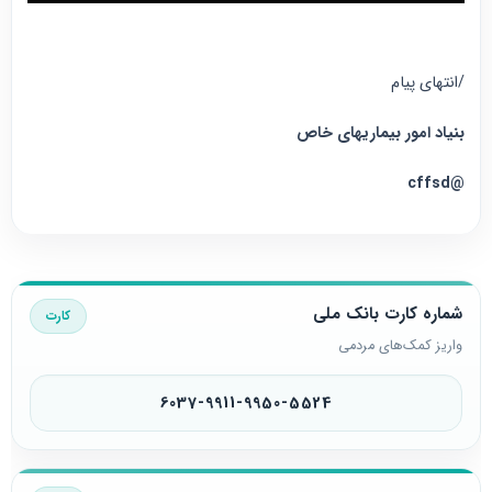
/انتهای پیام
بنیاد امور بیماریهای خاص
@cffsd
شماره کارت بانک ملی
کارت
واریز کمک‌های مردمی
6037-9911-9950-5524