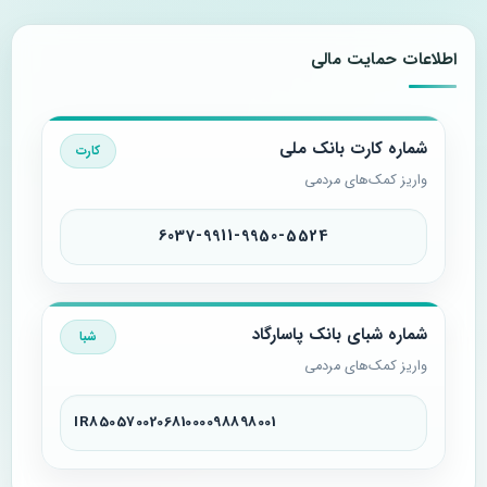
اطلاعات حمایت مالی
شماره کارت بانک ملی
کارت
واریز کمک‌های مردمی
6037-9911-9950-5524
شماره شبای بانک پاسارگاد
شبا
واریز کمک‌های مردمی
IR850570020681000098898001