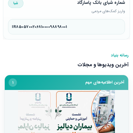
شماره شبای بانک پاسارگاد
شبا
واریز کمک‌های مردمی
IR850570020681000098898001
رسانه بنیاد
آخرین ویدیوها و مجلات
آخرین اطلاعیه‌های مهم
1